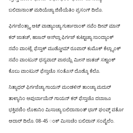
ಬಲಿದಾನಾಂತ್ ಮರಿಯೆಚ್ಯಾ ಜಿಣಿಯೆತಿಂ ಪ್ರಸಂಗ್ ದಿಲೊ.
ಫಿರ್ಗಜೆಂತ್ರ್ಯಾ ಆಟ್ ವಾಡ್ಯಾಂಚ್ಯಾ ಗುರ್ಕಾರಾಂಕ್ ನವೆಂ ದೀವ್ ಮಾನ್
ಕರ್ ಜಾತಚ್, ಹಾಜರ್ ಆಸ್‌ಲ್ಲಾ ಫಿರ್ಗಜ್ ಕುಟ್ಟಾಚ್ಯಾ ಸಾಂದ್ಯಾಂಕ್
ನವೆಂ ವಾಂಟ್ಲೆ. ಫೆಸ್ತಾಕ್ ಮುಡ್ಡೋಮ್ ರೂಪಾರ್ ಕುಮೊಕ್ ಕೆಲ್ಲ್ಯಾಂಕ್
ನವೆಂ ವಾಂಟುನ್ ಧನ್ಯವಾದ್ ಪಾಠಯ್ಲೆ. ಮೀಸ್ ಜಾತಚ್ ಸಕ್ಟಾಂಕ್
ಕೊಬು ವಾಂಟುನ್ ಫೆಸ್ತಾಚೊ ಸಂತೊಸ್ ದೊಡ್ಕೊ ಕೆಲೊ.
ನಿತ್ಯಾಧರ್ ಫಿರ್ಗಜೆಚ್ಯಾ ಗಾಯನ್ ಮಂಡಳಿನ್ ತಾಂಚ್ಯಾ ಮದುರ್
ತಾಳ್ಯಾನಿಂ ಅಪುರ್ಬಾಯೆನ್ ಗಾಯನ್ ಕರ್ ಫೆಸ್ತಾಚೊ ದಬಾಜೂ
ಭಕ್ತಿಪಣಿಂ ಲೊಕಾನಿಂ ಮಿಸಾಚ್ಯಾ ಬಲಿದಾನಾಂತ್ ಭಾಗ್ ಘಂವ್ಕ್ ವರ್ತೊ
ಆದಾರ್ ದಿಲೊ. 08-45 ಂಕ್ ಮಿಸಾಚೆಂ ಬಲಿದಾನ್ ಸಂಪೈಲೆಂ.