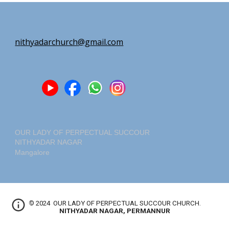
n
ithyadarchurch
@gmail.com
OUR LADY OF PERPECTUAL SUCCOUR
NITHYADAR NAGAR
Mangalore
© 2024
OUR LADY OF PERPECTUAL SUCCOUR
C
HURCH
.
NITHYADAR NAGAR, PERMANNUR